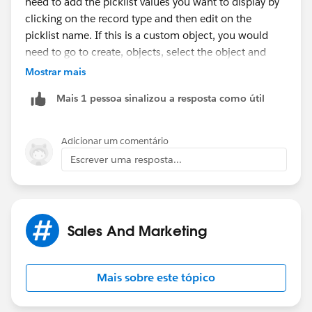
need to add the picklist values you want to display by
clicking on the record type and then edit on the
picklist name. If this is a custom object, you would
need to go to create, objects, select the object and
then scroll down to the record types related list.
Mostrar mais
Mais 1 pessoa sinalizou a resposta como útil
--KC
Adicionar um comentário
Escrever uma resposta...
Sales And Marketing
Mais sobre este tópico