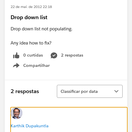
22 de mai. de 2012 22:18
Drop down list
Drop down list not populating.
Any idea how to fix?
0 curtidas
2 respostas
Compartilhar
Show menu
Classificar
2 respostas
Classificar por data
Karthik Dupakuntla