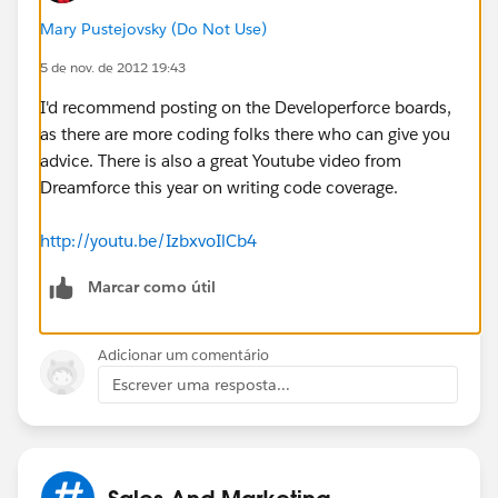
Mary Pustejovsky (Do Not Use)
try{
5 de nov. de 2012 19:43
user = [Select
I'd recommend posting on the Developerforce boards,
id,accountid,email,username__c,password__c from
as there are more coding folks there who can give you
contact where username__c=:Username limit 1];
advice. There is also a great Youtube video from
Dreamforce this year on writing code coverage.
cntctID=
user.id
;
http://youtu.be/IzbxvoIlCb4
acctID=user.accountid;
Marcar como útil
if(User != null){
Adicionar um comentário
email = user.email;
Escrever uma resposta...
newPassword =user.password__c;
Sales And Marketing