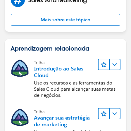
Mais sobre este tópico
try{
SendEmail();
Aprendizagem relacionada
}
Trilha
catch(Exception e){
Introdução ao Sales
Cloud
System.debug(e);
Use os recursos e as ferramentas do
Sales Cloud para alcançar suas metas
}
de negócios.
Trilha
Avançar sua estratégia
}
de marketing