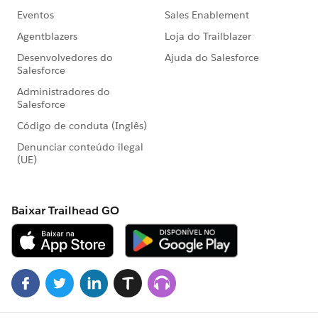
EmailTemplate where Name = 'Forgot Password']);
mail.setTemplateId(e[0].Id);
mail.setTargetObjectID(cntctID);
mail.setWhatID(acctID);
String[] toaddress = new String[]{};
toaddress.add(email);
mail.setToAddresses(toaddress);
System.debug('@@@@'+email);
Messaging.sendEmail(new
Messaging.SingleEmailMessage[] {mail});