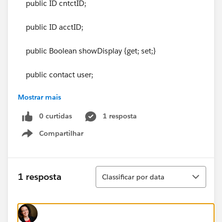
public ID cntctID;
public ID acctID;
public Boolean showDisplay {get; set;}
public contact user;
Mostrar mais
public cls_ForgotPassword(){
0 curtidas
1 resposta
Compartilhar
Show menu
}
Classificar
1 resposta
Classificar por data
public PageReference submit(){