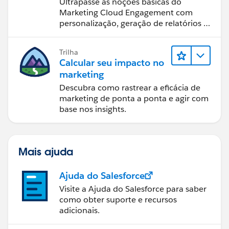
Ultrapasse as noções básicas do
Marketing Cloud Engagement com
personalização, geração de relatórios e
PageReference page = new
design de email.
PageReference('/apex/VF_ContactAuthentication');
Trilha
Calcular seu impacto no
page.setRedirect(true);
marketing
Descubra como rastrear a eficácia de
return page;
marketing de ponta a ponta e agir com
base nos insights.
}Catch(Exception e){
Mais ajuda
ApexPages.Message myMsg = new
Ajuda do Salesforce
ApexPages.Message(ApexPages.Severity.ERROR,'Error:
Please provide valid Username.');
Visite a Ajuda do Salesforce para saber
como obter suporte e recursos
adicionais.
ApexPages.addMessage(myMsg);