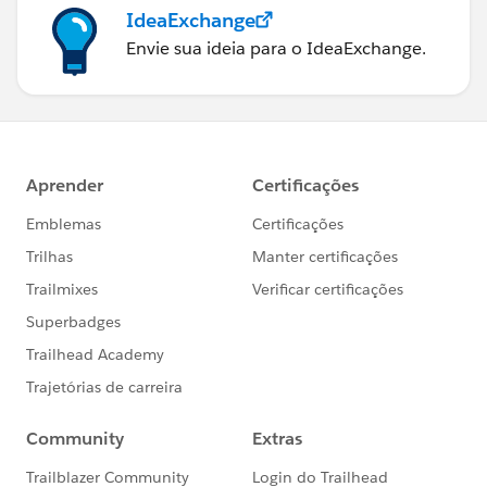
return null;
IdeaExchange
Envie sua ideia para o IdeaExchange.
}
}
public void SendEmail(){
Messaging.SingleEmailMessage mail = new
Messaging.SingleEmailMessage();
List<EmailTemplate> e = new
List<EmailTemplate> ([Select Id, Name from