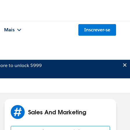
Mais
Inscrever-se
ore to unlock $999
Sales And Marketing