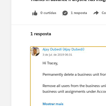
0 curtidas
1 resposta
Co
S
1 resposta
Ajay Dubedi (Ajay Dubedi)
3 de jul. de 2019 06:31
Hi Tracey,
Permanently delete a business unit from
Remove all users from the business uni
business unit assignments under Accoun
- Click Setup.
Mostrar mais