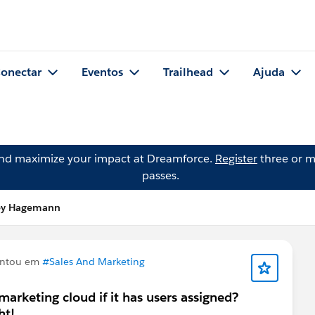
onectar
Eventos
Trailhead
Ajuda
and maximize your impact at Dreamforce.
Register
three or m
passes.
cey Hagemann
ntou em
#Sales And Marketing
marketing cloud if it has users assigned?
ht!