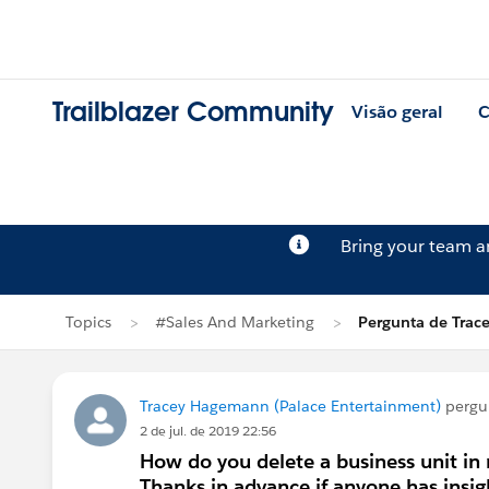
Trailblazer Community
Visão geral
C
Bring your team 
Topics
#Sales And Marketing
Pergunta de Tra
Tracey Hagemann (Palace Entertainment)
pergu
2 de jul. de 2019 22:56
How do you delete a business unit in 
Thanks in advance if anyone has insig