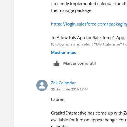
I recently implemented calendar functio
the manage package
https://login.salesforce.com/packag
To Allow this App for Salesforce1 App,
Navigation and select "My Calender" tab
Mostrar mais
Marcar como útil
Zak Calendar
25 de jul. de 2014 17:44
Please let me know if you have any sug
Lauren,
Grazitti Interactive has come up with Z
available for free on appexchange. You
calendar.