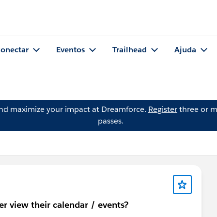
onectar
Eventos
Trailhead
Ajuda
and maximize your impact at Dreamforce.
Register
three or m
passes.
r view their calendar / events?