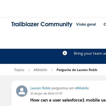
Trailblazer Community
Visão geral
C
Bring your team 
Topics
#Mobile
Pergunta de Lauren Robb
Lauren Robb
perguntou em
#Mobile
21 de jan. de 2014 17:37
How can a user salesforce1 mobile use