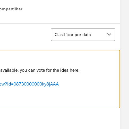
ompartilhar
Show menu
Classificar
Classificar por data
 available, you can vote for the idea here:
aView?id=08730000000ky8jAAA