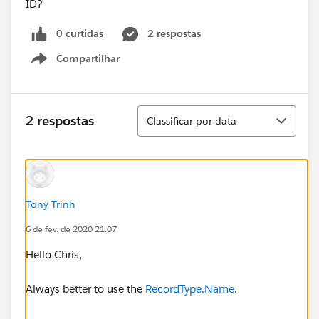
ID?
0 curtidas
2 respostas
Compartilhar
Show menu
Classificar
2 respostas
Classificar por data
Tony Trinh
6 de fev. de 2020 21:07
Hello Chris,
Always better to use the
RecordType.Name
.