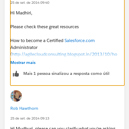
25 de set. de 2014 09:40
Hi Madhiri,
Please check these great resources
How to become a Certified
Salesforce.com
Administrator
(
http://agilecloudconsulting.blogspot.in/2013/10/ho
w-to-become-certified-salesforcecom.html
) by
Mostrar mais
Shaalan
Mais 1 pessoa sinalizou a resposta como útil
Salesforce.com
Certified Administrator Study Guide
(
http://certifiedondemand.com/
)
Thanks
Rob Hawthorn
Vishwa Vikas
25 de set. de 2014 09:13
Hi Mudhuri, please can you clarify what you're asking