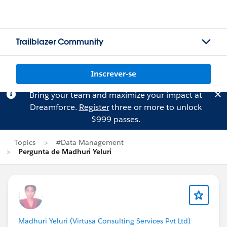
Trailblazer Community
Inscrever-se
Bring your team and maximize your impact at
Dreamforce.
Register
three or more to unlock
$999 passes.
Topics
#Data Management
Pergunta de Madhuri Yeluri
Madhuri Yeluri (Virtusa Consulting Services Pvt Ltd)