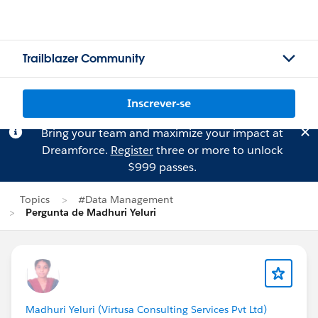
Trailblazer Community
Inscrever-se
Bring your team and maximize your impact at
Dreamforce.
Register
three or more to unlock
$999 passes.
Topics
#Data Management
Pergunta de Madhuri Yeluri
Madhuri Yeluri (Virtusa Consulting Services Pvt Ltd)