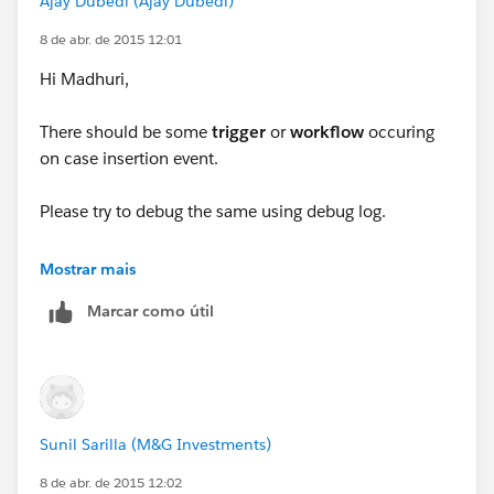
Ajay Dubedi (Ajay Dubedi)
8 de abr. de 2015 12:01
Hi Madhuri,
There should be some
trigger
or
workflow
occuring
on case insertion event.
Please try to debug the same using debug log.
For more details on Debug Log:
Mostrar mais
Marcar como útil
http://help.salesforce.com/HTViewHelpDoc?
id=code_debug_log.htm&language=en_US
Sunil Sarilla (M&G Investments)
8 de abr. de 2015 12:02