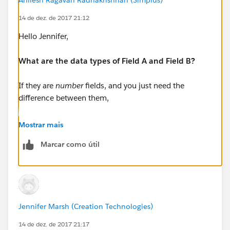
14 de dez. de 2017 21:12
Hello Jennifer,
What are the data types of Field A and Field B?
If they are
number
fields, and you just need the
difference between them,
Then create a
Formula field( Return type:Number)
Mostrar mais
with this formula:
Marcar como útil
Field_A__c - Field_B__c
Use the "I
nsert Field
" button on the formula editor
page to pull in API/developer name(
with the
Jennifer Marsh (Creation Technologies)
underscores..
) of the fields A,B.
14 de dez. de 2017 21:17