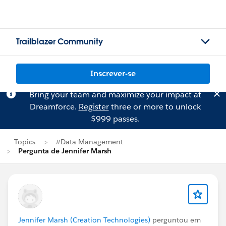
Trailblazer Community
Inscrever-se
Bring your team and maximize your impact at
Dreamforce.
Register
three or more to unlock
$999 passes.
Topics
#Data Management
Pergunta de Jennifer Marsh
Jennifer Marsh (Creation Technologies)
perguntou em