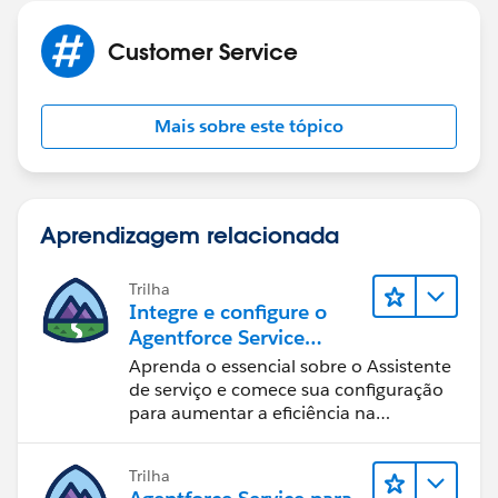
Customer Service
Mais sobre este tópico
Aprendizagem relacionada
Trilha
Integre e configure o
Agentforce Service
Assistant (Assistente de
Aprenda o essencial sobre o Assistente
serviço do Agentforce)
de serviço e comece sua configuração
para aumentar a eficiência na
resolução de casos.
Trilha