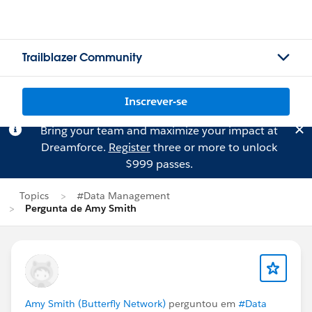
Trailblazer Community
Inscrever-se
Bring your team and maximize your impact at
Dreamforce.
Register
three or more to unlock
$999 passes.
Topics
#Data Management
Pergunta de Amy Smith
Amy Smith (Butterfly Network)
perguntou em
#Data