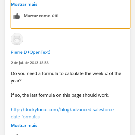
Mostrar mais
DATEVALUE(CreatedDate) >= DATEVALUE('2013-
Marcar como útil
02-11'),
DATEVALUE(CreatedDate) <= DATEVALUE('2013-
02-17')
Pierre D (OpenText)
),
2 de jul. de 2013 18:58
"Week 8 - 2013",
Do you need a formula to calculate the week # of the
year?
IF(
If so, the last formula on this page should work:
AND(
http://duckyforce.com/blog/advanced-salesforce-
DATEVALUE(CreatedDate) >=
date-formulas
DATEVALUE('2013-02-18'),
Mostrar mais
MOD(FLOOR( ( CreatedDate -DATEVALUE("2006-01-
DATEVALUE(CreatedDate) <=