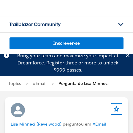
Trailblazer Community
Inscrever-se
Bring your team and maximize your impact at
Dreamforce.
Register
three or more to unlock
$999 passes.
Topics
#Email
Pergunta de Lisa Minneci
Lisa Minneci (Revelwood)
perguntou em
#Email