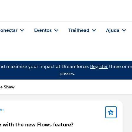
onectar
Eventos
Trailhead
Ajuda
and maximize your impact at Dreamforce.
Register
three or m
passes.
le Shaw
nt
le with the new Flows feature?