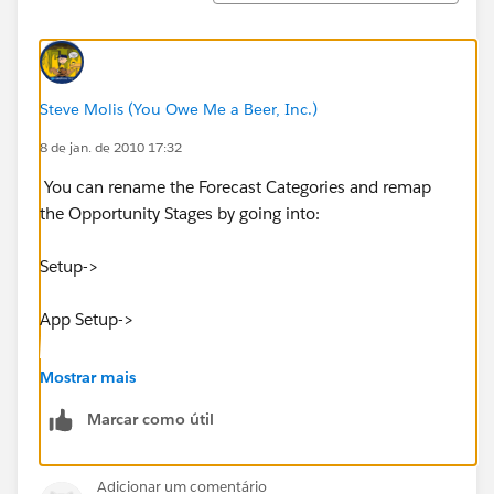
Steve Molis (You Owe Me a Beer, Inc.)
8 de jan. de 2010 17:32
You can rename the Forecast Categories and remap
the Opportunity Stages by going into:
Setup->
App Setup->
+ Opportunities
Mostrar mais
Fields
Marcar como útil
Forecast Category
Stage
Adicionar um comentário