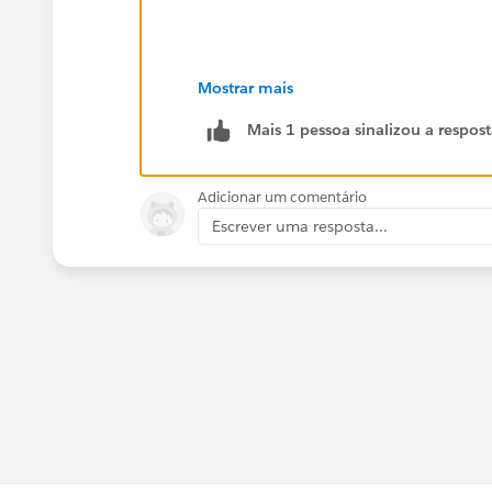
then make use of the
Mostrar mais
Predefined Field Values
option
Mais 1 pessoa sinalizou a respos
Adicionar um comentário
Escrever uma resposta...
to fill them all behind the scenes.
You'll then see the Create button only 