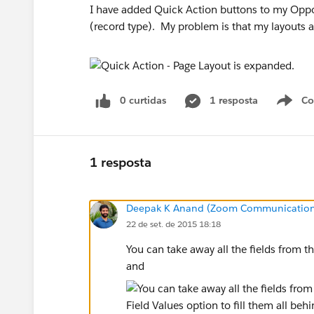
I have added Quick Action buttons to my Opport
(record type). My problem is that my layouts 
0 curtidas
1 resposta
Co
S
1 resposta
Deepak K Anand (‎‎‎‎‎‎Zoom Communication
22 de set. de 2015 18:18
You can take away all the fields from t
and