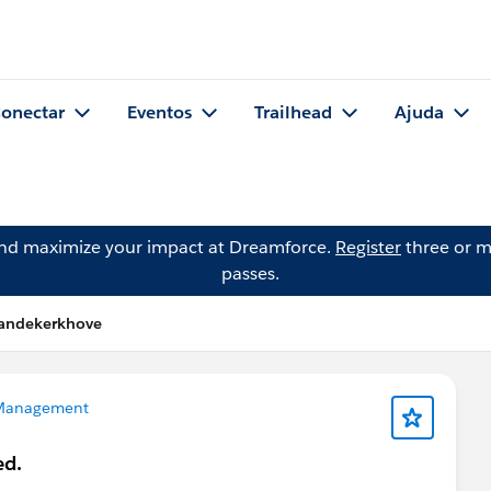
onectar
Eventos
Trailhead
Ajuda
and maximize your impact at Dreamforce.
Register
three or m
passes.
andekerkhove
Management
ed.