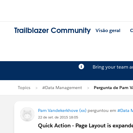
Trailblazer Community
Visão geral
C
Bring your team 
Topics
#Data Management
Pergunta de Pam V
Pam Vandekerkhove (xx)
perguntou em
#Data 
22 de set. de 2015 18:05
Quick Action - Page Layout is expand