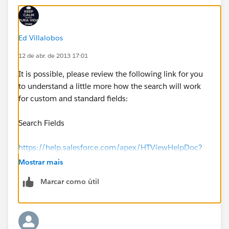
Ed Villalobos
12 de abr. de 2013 17:01
It is possible, please review the following link for you
to understand a little more how the search will work
for custom and standard fields:
Search Fields
https://help.salesforce.com/apex/HTViewHelpDoc?
id=search_fields.htm&language=en_US
Mostrar mais
Marcar como útil