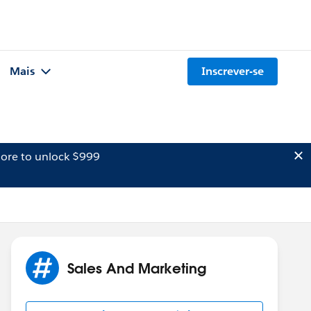
Mais
Inscrever-se
ore to unlock $999
Sales And Marketing