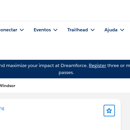
onectar
Eventos
Trailhead
Ajuda
and maximize your impact at Dreamforce.
Register
three or m
passes.
Windsor
ing