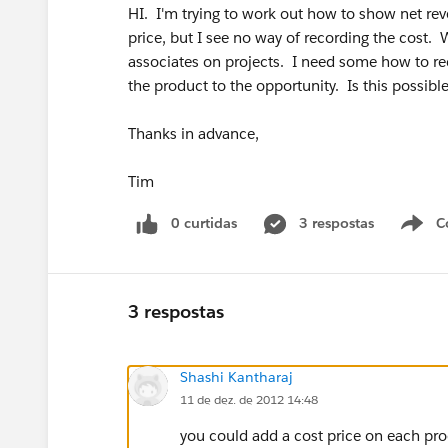
HI. I'm trying to work out how to show net rev
price, but I see no way of recording the cost. 
associates on projects. I need some how to re
the product to the opportunity. Is this possibl
Thanks in advance,
Tim
0 curtidas
3 respostas
C
3 respostas
Shashi Kantharaj
11 de dez. de 2012 14:48
you could add a cost price on each prod