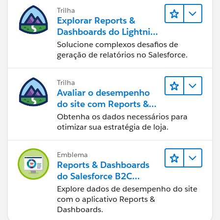
Trilha
Explorar Reports &
Dashboards do Lightning
Experience
Solucione complexos desafios de
geração de relatórios no Salesforce.
Trilha
Avaliar o desempenho
do site com Reports &
Dashboards do B2C
Obtenha os dados necessários para
Commerce
otimizar sua estratégia de loja.
Emblema
Reports & Dashboards
do Salesforce B2C
Commerce
Explore dados de desempenho do site
com o aplicativo Reports &
Dashboards.