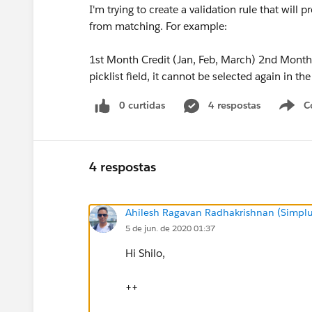
I'm trying to create a validation rule that will 
from matching. For example:
1st Month Credit (Jan, Feb, March) 2nd Month C
picklist field, it cannot be selected again in th
0 curtidas
4 respostas
C
4 respostas
Ahilesh Ragavan Radhakrishnan (Simplu
5 de jun. de 2020 01:37
Hi Shilo,
++