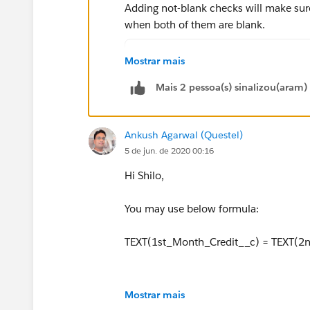
Adding not-blank checks will make sure 
when both of them are blank.
AND(
Mostrar mais
NOT(ISBLANK(TEXT(1st_Month_C
Mais 2 pessoa(s) sinalizou(aram)
NOT(ISBLANK(TEXT(2nd_Month_C
TEXT(1st_Month_Credit__c) = 
)
Ankush Agarwal (Questel)
5 de jun. de 2020 00:16
Hi Shilo,
You may use below formula:
TEXT(1st_Month_Credit__c) = TEXT(2
Mostrar mais