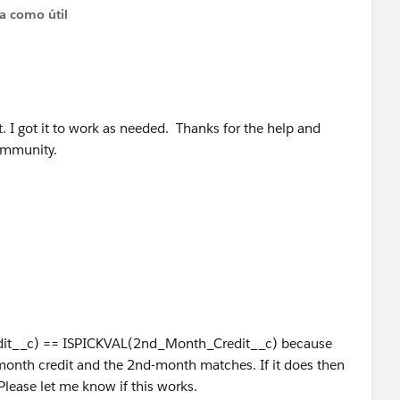
ta como útil
. I got it to work as needed. Thanks for the help and
community.
dit__c) == ISPICKVAL(2nd_Month_Credit__c) because
t-month credit and the 2nd-month matches. If it does then
Please let me know if this works.