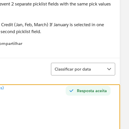
prevent 2 separate picklist fields with the same pick values
redit (Jan, Feb, March) If January is selected in one
e second picklist field.
ompartilhar
Show menu
Classificar
Classificar por data
s)
Resposta aceita