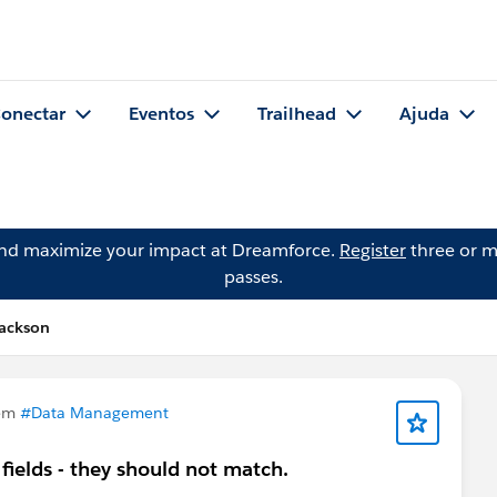
onectar
Eventos
Trailhead
Ajuda
and maximize your impact at Dreamforce.
Register
three or m
passes.
Jackson
 em
#Data Management
 fields - they should not match.