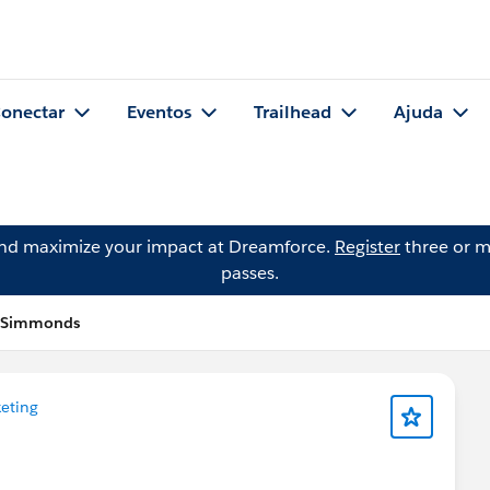
onectar
Eventos
Trailhead
Ajuda
and maximize your impact at Dreamforce.
Register
three or m
passes.
y Simmonds
eting