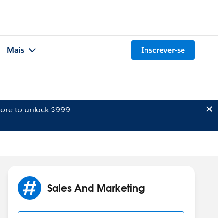
Mais
Inscrever-se
ore to unlock $999
Sales And Marketing