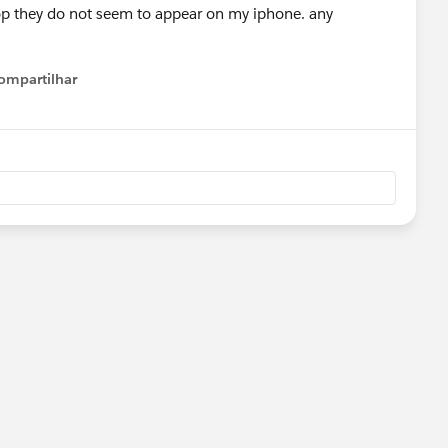
op they do not seem to appear on my iphone. any
ompartilhar
Show menu