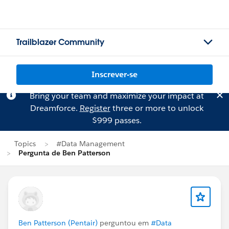
Trailblazer Community
Inscrever-se
Bring your team and maximize your impact at
Dreamforce.
Register
three or more to unlock
$999 passes.
Topics
#Data Management
Pergunta de Ben Patterson
Ben Patterson (Pentair)
perguntou em
#Data