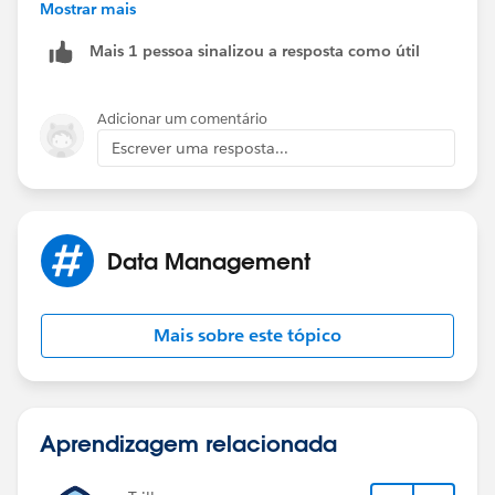
alert("pend found");
Mostrar mais
Mais 1 pessoa sinalizou a resposta como útil
}else{
alert("pend not found")
Adicionar um comentário
Escrever uma resposta...
}
Data Management
Mais sobre este tópico
Aprendizagem relacionada