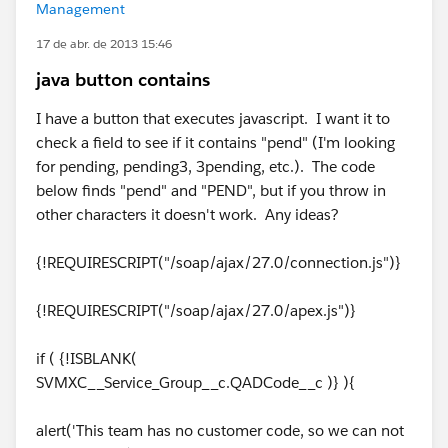
Management
17 de abr. de 2013 15:46
java button contains
I have a button that executes javascript. I want it to
check a field to see if it contains "pend" (I'm looking
for pending, pending3, 3pending, etc.). The code
below finds "pend" and "PEND", but if you throw in
other characters it doesn't work. Any ideas?
{!REQUIRESCRIPT("/soap/ajax/27.0/connection.js")}
{!REQUIRESCRIPT("/soap/ajax/27.0/apex.js")}
if ( {!ISBLANK(
SVMXC__Service_Group__c.QADCode__c )} ){
alert('This team has no customer code, so we can not