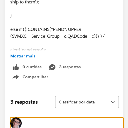
ship to them');
}
else if ({!CONTAINS("PEND", UPPER
(SVMXC__Service_Group__c.QADCode__c))} ) {
alert('pend error');
Mostrar mais
}
0 curtidas
3 respostas
Compartilhar
else{
Show menu
document.location.href="/apex/SVMX_Create_SalesOr
der_ST?id={!SVMXC__Service_Group__c.Id}";
Classificar
3 respostas
Classificar por data
}