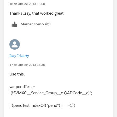
18 de abr. de 2013 13:50
Thanks Izay, that worked great.
Marcar como útil
Izay Irizarry
17 de abr. de 2013 16:36
Use this:
var pendTest =
'{!SVMXC__Service_Group__c.QADCode__c}';
if(pendTest.indexOf("pend") !== -1){