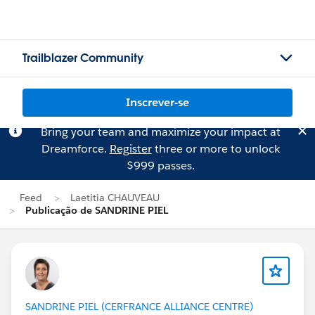
Trailblazer Community
Inscrever-se
Bring your team and maximize your impact at
Dreamforce.
Register
three or more to unlock
$999 passes.
Feed
Laetitia CHAUVEAU
Publicação de SANDRINE PIEL
SANDRINE PIEL (CERFRANCE ALLIANCE CENTRE)