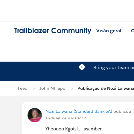
Trailblazer Community
Visão geral
C
Bring your team 
Feed
John Nhlapo
Publicação de Nozi Lolwan
Nozi Lolwana (Standard Bank SA)
publicou 
16 de set. de 2020 07:17
Yhooooo Kgotsi…..asamben