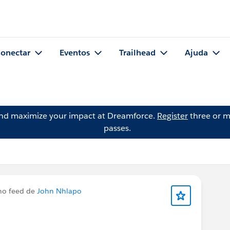
onectar
Eventos
Trailhead
Ajuda
and maximize your impact at Dreamforce.
Register
three or m
passes.
a
no feed de
John Nhlapo