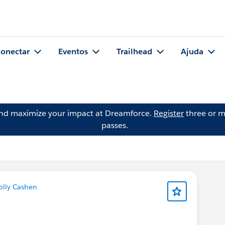
onectar
Eventos
Trailhead
Ajuda
and maximize your impact at Dreamforce.
Register
three or m
passes.
olly Cashen