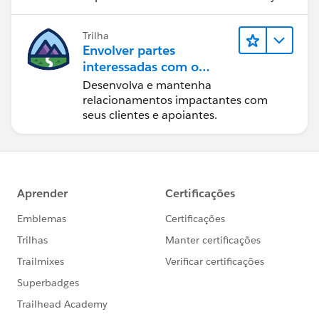
Trilha
Envolver partes
interessadas com o
Nonprofit Success Pack
Desenvolva e mantenha
relacionamentos impactantes com
seus clientes e apoiantes.