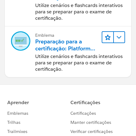
Developer: Teste,
Utilize cenários e flashcards interativos
depuração e
para se preparar para o exame de
implantação
certificação.
Emblema
Preparação para a
certificação: Platform
Developer: Interface de
Utilize cenários e flashcards interativos
usuário
para se preparar para o exame de
certificação.