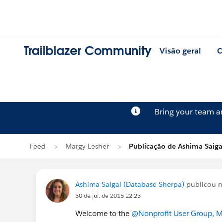
Trailblazer Community
Visão geral
C
Bring your team 
Feed
Margy Lesher
Publicação de Ashima Saiga
Ashima Saigal (Database Sherpa)
publicou 
30 de jul. de 2015 22:23
Welcome to the
@Nonprofit User Group, M