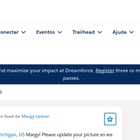
onectar
Eventos
Trailhead
Ajuda
and maximize your impact at Dreamforce.
Register
three or m
passes.
l
no feed de
Margy Lesher
ichigan, US
Margy! Please update your picture so we