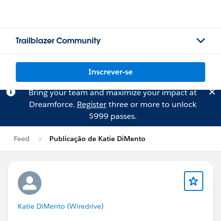
Trailblazer Community
Inscrever-se
Bring your team and maximize your impact at
Dreamforce.
Register
three or more to unlock
$999 passes.
Feed
Publicação de Katie DiMento
Katie DiMento (Wiredrive)