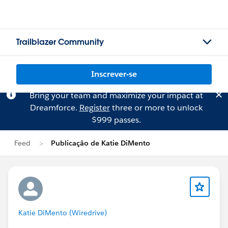
Trailblazer Community
Inscrever-se
Bring your team and maximize your impact at
Dreamforce.
Register
three or more to unlock
$999 passes.
Feed
Publicação de Katie DiMento
Katie DiMento (Wiredrive)