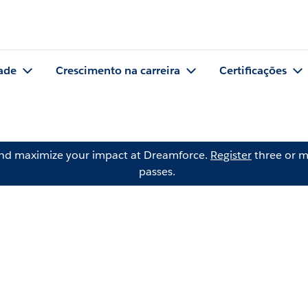
ade
Crescimento na carreira
Certificações
and maximize your impact at Dreamforce.
Register
three or m
passes.