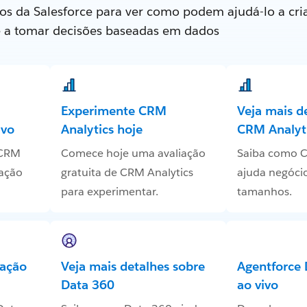
os da Salesforce para ver como podem ajudá-lo a cria
e a tomar decisões baseadas em dados
Experimente CRM
Veja mais d
ivo
Analytics hoje
CRM Analyt
 CRM
Comece hoje uma avaliação
Saiba como C
 ação
gratuita de CRM Analytics
ajuda negócio
para experimentar.
tamanhos.
ação
Veja mais detalhes sobre
Agentforce
Data 360
ao vivo