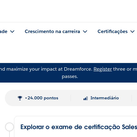
ade
Crescimento na carreira
Certificações
and maximize your impact at Dreamforce.
Register
three or m
passes.
+24.000 pontos
Intermediário
Explorar o exame de certificação Sales