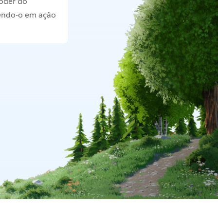
oder do
endo-o em ação