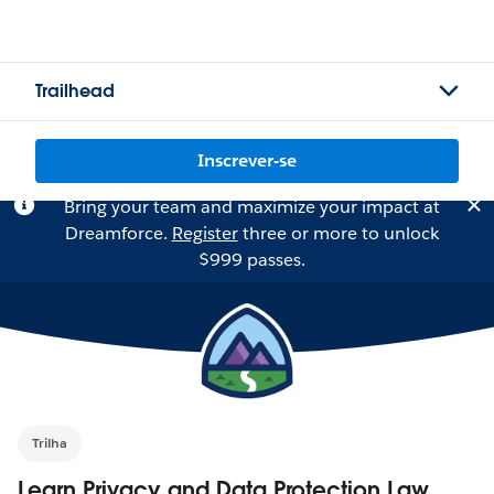
Trailhead
Inscrever-se
Bring your team and maximize your impact at
Dreamforce.
Register
three or more to unlock
$999 passes.
Trilha
Learn Privacy and Data Protection Law