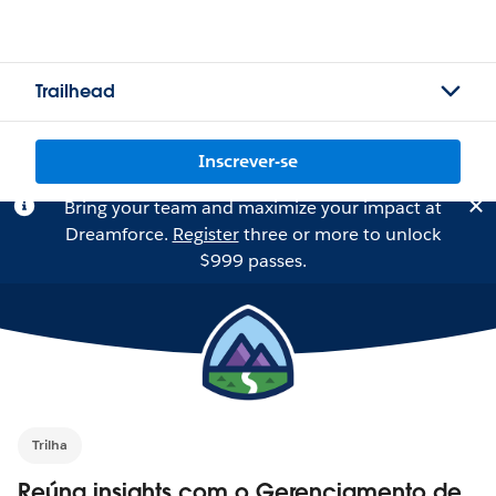
Trailhead
Inscrever-se
Bring your team and maximize your impact at
Dreamforce.
Register
three or more to unlock
$999 passes.
Trilha
Reúna insights com o Gerenciamento de