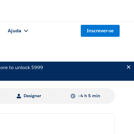
Ajuda
Inscrever-se
ore to unlock $999
Designer
~4 h 5 min