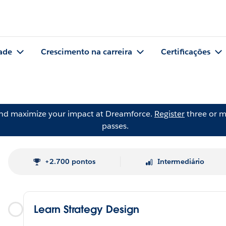
ade
Crescimento na carreira
Certificações
and maximize your impact at Dreamforce.
Register
three or m
passes.
+2.700 pontos
Intermediário
Learn Strategy Design