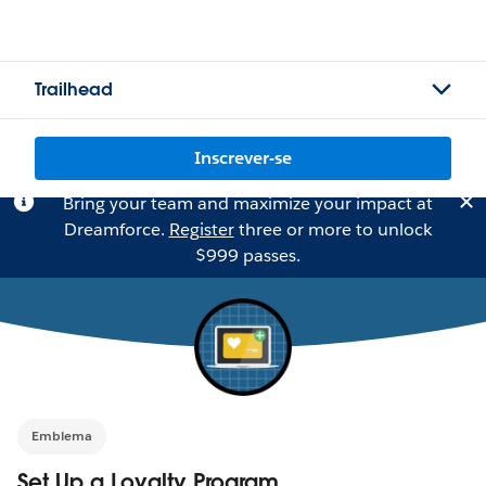
Trailhead
Inscrever-se
Bring your team and maximize your impact at
Dreamforce.
Register
three or more to unlock
$999 passes.
Emblema
Set Up a Loyalty Program