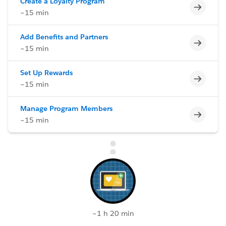
Create a Loyalty Program
Incomp
~15 min
Add Benefits and Partners
Incomp
~15 min
Set Up Rewards
Incomp
~15 min
Manage Program Members
Incomp
~15 min
~1 h 20 min