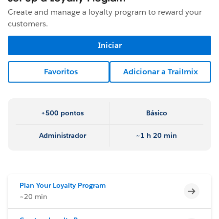
Create and manage a loyalty program to reward your
customers.
Iniciar
Favoritos
Adicionar a Trailmix
+500 pontos
Básico
Administrador
~1 h 20 min
Plan Your Loyalty Program
Incomp
~20 min