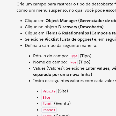
Crie um campo para rastrear o tipo de descoberta 
como um menu suspenso, no qual você pode escolh
Clique em
Object Manager (Gerenciador de ob
Clique no objeto
Discovery (Descoberta)
.
Clique em
Fields & Relationships (Campos e r
Selecione
Picklist (Lista de opções)
e, em segui
Defina o campo da seguinte maneira:
Rótulo do campo:
(Tipo)
Type
Nome do campo:
(Tipo)
Type
Values (Valores): Selecione
Enter values, w
separado por uma nova linha)
Insira os seguintes valores com cada valo
(Site)
Website
Blog
(Evento)
Event
Podcast
(Grupo)