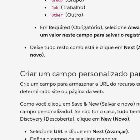
Group
(Trabalho)
Job
(Outro)
Other
Em Required (Obrigatório), selecione
Alway
um valor neste campo para salvar o regist
Deixe tudo resto como está e clique em
Next (
novo)
.
Criar um campo personalizado pa
Crie um campo para armazenar a URL do recurso en
determinado site ou página da web.
Como você clicou em Save & New (Salvar e novo) na
campo personalizado). Se não for o caso, tudo bem
Discovery (Descoberta), clique em
New (Novo)
.
Selecione
URL
e clique em
Next (Avançar)
.
Defina o campo da seguinte maneira: