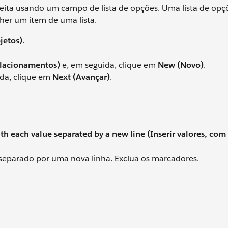
feita usando um campo de lista de opções. Uma lista de opç
er um item de uma lista.
jetos)
.
elacionamentos)
e, em seguida, clique em
New (Novo)
.
da, clique em
Next (Avançar)
.
ith each value separated by a new line (Inserir valores, com
r separado por uma nova linha. Exclua os marcadores.