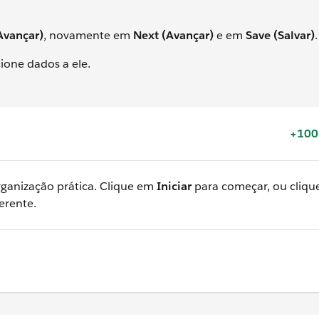
Avançar)
, novamente em
Next (Avançar)
e em
Save (Salvar)
.
cione dados a ele.
+100
rganização prática. Clique em
Iniciar
para começar, ou cliqu
erente.