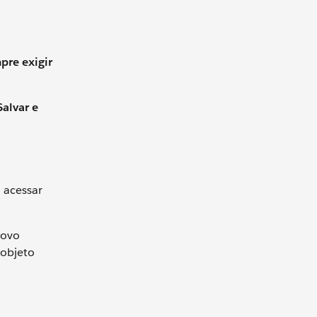
mpre exigir
alvar e
 acessar
Novo
 objeto