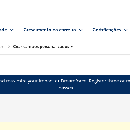
ade
Crescimento na carreira
Certificações
er
Criar campos personalizados
and maximize your impact at Dreamforce.
Register
three or m
passes.