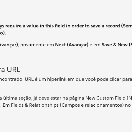
s require a value in this field in order to save a record (Se
ro)
.
Avançar)
, novamente em
Next (Avançar)
e em
Save & New (S
ra URL
contrado. URL é um hiperlink em que você pode clicar para
 última seção, já deve estar na página New Custom Field (
. Em Fields & Relationships (Campos e relacionamentos) no