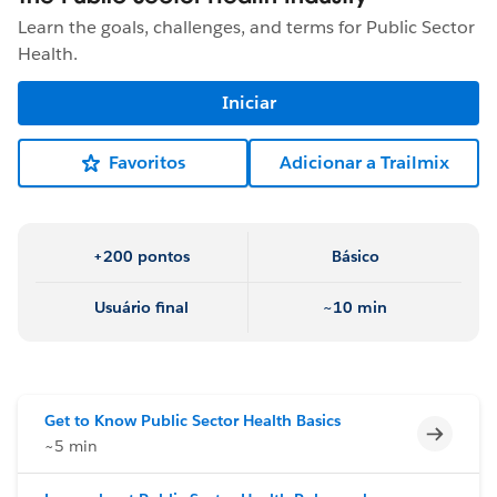
Learn the goals, challenges, and terms for Public Sector
Health.
Iniciar
Favoritos
Adicionar a Trailmix
+200 pontos
Básico
Usuário final
~10 min
Get to Know Public Sector Health Basics
Incomp
~5 min