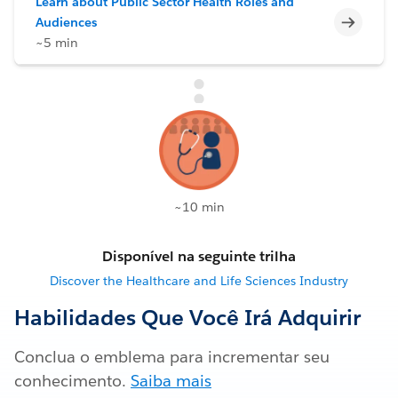
Learn about Public Sector Health Roles and
Incomp
Audiences
~5 min
~10 min
Disponível na seguinte trilha
Discover the Healthcare and Life Sciences Industry
Habilidades Que Você Irá Adquirir
Conclua o emblema para incrementar seu
conhecimento.
Saiba mais