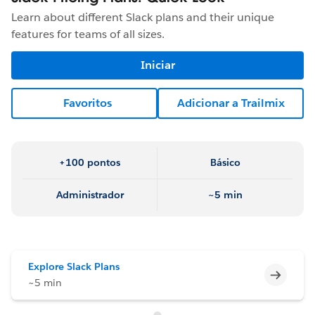
Learn about different Slack plans and their unique
features for teams of all sizes.
Iniciar
Favoritos
Adicionar a Trailmix
+100 pontos
Básico
Administrador
~5 min
Explore Slack Plans
Incomp
~5 min