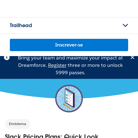
Trailhead
Inscrever-se
Bring your team and maximize your impact at
Dreamforce.
Register
three or more to unlock
$999 passes.
Emblema
Slack Pricing Plans: Quick Look