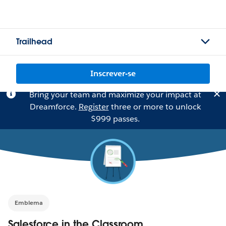
Trailhead
Inscrever-se
Bring your team and maximize your impact at
Dreamforce.
Register
three or more to unlock
$999 passes.
Emblema
Salesforce in the Classroom