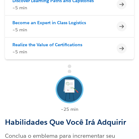
Discover Learning Paths and Capstones
Incomp
~5 min
Become an Expert in Class Logistics
Incomp
~5 min
Realize the Value of Certifications
Incomp
~5 min
~25 min
Habilidades Que Você Irá Adquirir
Conclua o emblema para incrementar seu