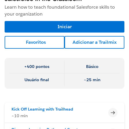
Learn how to teach foundational Salesforce skills to
your organization
Iniciar
Favoritos
Adicionar a Trailmix
+400 pontos
Básico
Usuário final
~25 min
Kick Off Learning with Trailhead
Incomp
~10 min