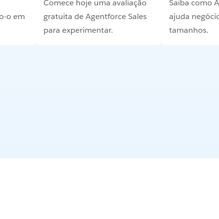
Comece hoje uma avaliação
Saiba como A
do-o em
gratuita de Agentforce Sales
ajuda negócio
para experimentar.
tamanhos.