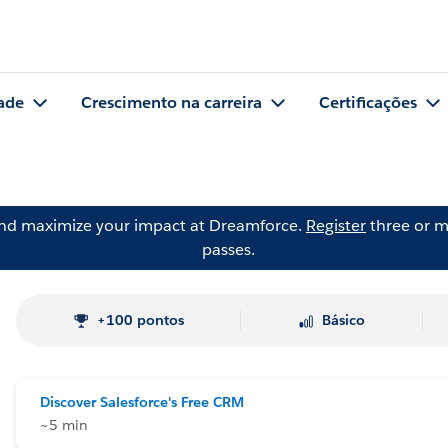
ade
Crescimento na carreira
Certificações
and maximize your impact at Dreamforce.
Register
three or m
passes.
+100 pontos
Básico
Discover Salesforce's Free CRM
~5 min