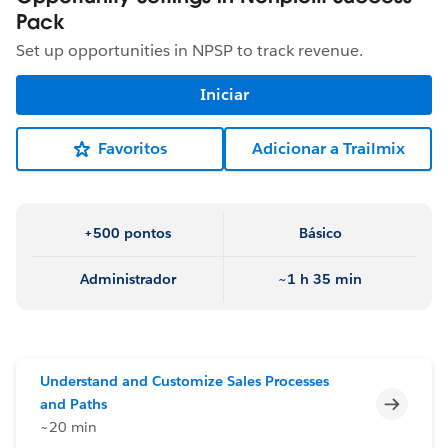
Pack
Set up opportunities in NPSP to track revenue.
Iniciar
Favoritos
Adicionar a Trailmix
+500 pontos
Básico
Administrador
~1 h 35 min
Understand and Customize Sales Processes
Incomp
and Paths
~20 min