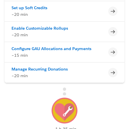
Set up Soft Credits
Incomp
~20 min
Enable Customizable Rollups
Incomp
~20 min
Configure GAU Allocations and Payments
Incomp
~15 min
Manage Recurring Donations
Incomp
~20 min