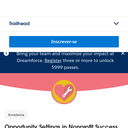
Trailhead
Inscrever-se
Bring your team and maximize your impact at
Dreamforce.
Register
three or more to unlock
$999 passes.
Emblema
Opportunity Settings in Nonprofit Success