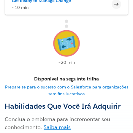
Get Ready to Manage Change
Incomp
~10 min
~20 min
Disponível na seguinte trilha
Prepare-se para o sucesso com o Salesforce para organizações
sem fins lucrativos
Habilidades Que Você Irá Adquirir
Conclua o emblema para incrementar seu
conhecimento.
Saiba mais