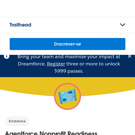
Trailhead
Inscrever-se
Bring your team and maximize your impact at
Dreamforce.
Register
three or more to unlock
$999 passes.
Emblema
Agentforce Nonprofit Readiness