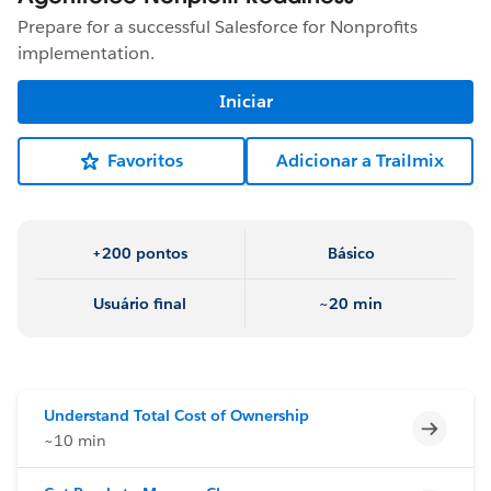
Prepare for a successful Salesforce for Nonprofits
implementation.
Iniciar
Favoritos
Adicionar a Trailmix
+200 pontos
Básico
Usuário final
~20 min
Understand Total Cost of Ownership
Incomp
~10 min