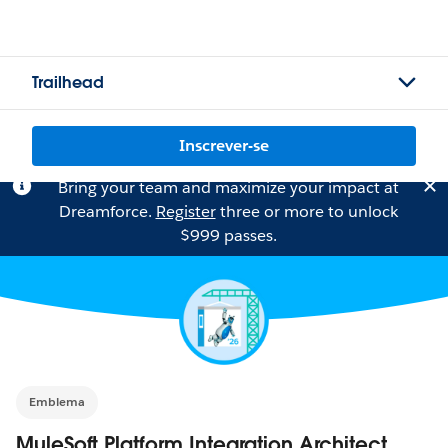
Trailhead
Inscrever-se
Bring your team and maximize your impact at
Dreamforce.
Register
three or more to unlock
$999 passes.
Emblema
MuleSoft Platform Integration Architect