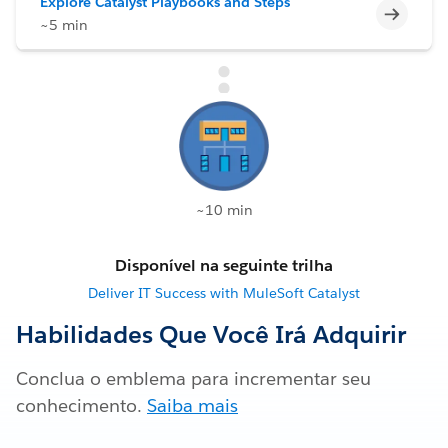
Explore Catalyst Playbooks and Steps
Incomp
~5 min
~10 min
Disponível na seguinte trilha
Deliver IT Success with MuleSoft Catalyst
Habilidades Que Você Irá Adquirir
Conclua o emblema para incrementar seu
conhecimento.
Saiba mais