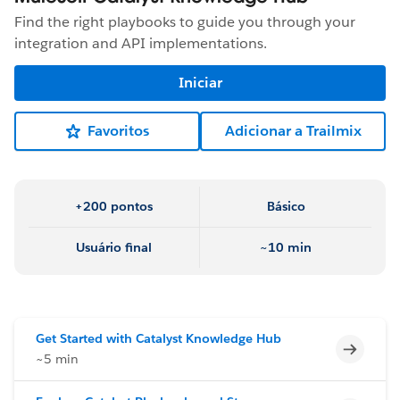
Find the right playbooks to guide you through your
integration and API implementations.
Iniciar
Favoritos
Adicionar a Trailmix
+200 pontos
Básico
Usuário final
~10 min
Get Started with Catalyst Knowledge Hub
Incomp
~5 min