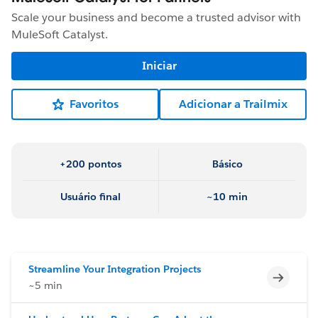
Scale your business and become a trusted advisor with
MuleSoft Catalyst.
Iniciar
Favoritos
Adicionar a Trailmix
+200 pontos
Básico
Usuário final
~10 min
Streamline Your Integration Projects
Incomp
~5 min