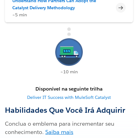
Understand How Partners Can Adopt the
Incomp
Catalyst Delivery Methodology
~5 min
~10 min
Disponível na seguinte trilha
Deliver IT Success with MuleSoft Catalyst
Habilidades Que Você Irá Adquirir
Conclua o emblema para incrementar seu
conhecimento.
Saiba mais