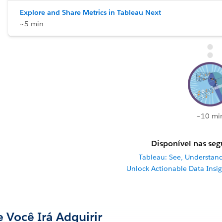
Explore and Share Metrics in Tableau Next
~5 min
~10 mi
Disponível nas segu
Tableau: See, Understan
Unlock Actionable Data Insi
 Você Irá Adquirir