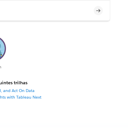
Incompleto
n
intes trilhas
d, and Act On Data
ghts with Tableau Next