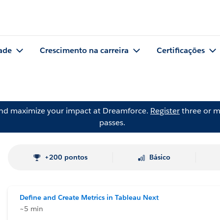
ade
Crescimento na carreira
Certificações
and maximize your impact at Dreamforce.
Register
three or m
passes.
+200 pontos
Básico
Define and Create Metrics in Tableau Next
~5 min