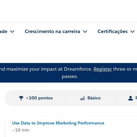
ade
Crescimento na carreira
Certificações
and maximize your impact at Dreamforce.
Register
three or m
passes.
+100 pontos
Básico
Use Data to Improve Marketing Performance
~10 min