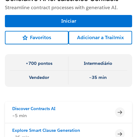
Streamline contract processes with generative AI.
Iniciar
Favoritos
Adicionar a Trailmix
+700 pontos
Intermediário
Vendedor
~35 min
Discover Contracts AI
Incomp
~5 min
Explore Smart Clause Generation
Incomp