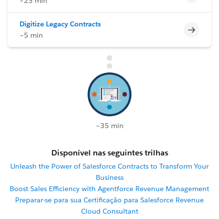
~25 min
Digitize Legacy Contracts
Incomp
~5 min
~35 min
Disponível nas seguintes trilhas
Unleash the Power of Salesforce Contracts to Transform Your
Business
Boost Sales Efficiency with Agentforce Revenue Management
Preparar-se para sua Certificação para Salesforce Revenue
Cloud Consultant