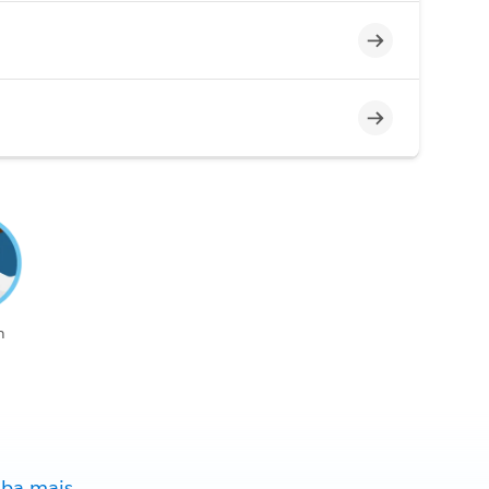
Incompleto
Incompleto
n
iba mais