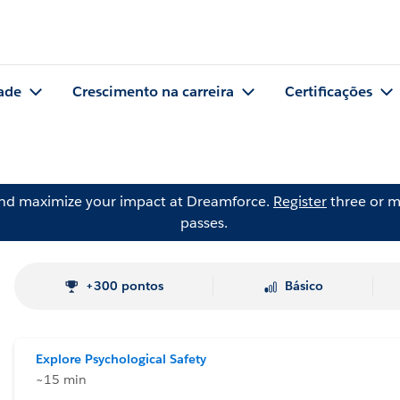
ade
Crescimento na carreira
Certificações
and maximize your impact at Dreamforce.
Register
three or m
passes.
+300 pontos
Básico
Explore Psychological Safety
~15 min