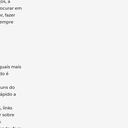
os, a
rocurar em
r, fazer
 sempre
quais mais
do é
muns do
rápido a
 links
r sobre
s