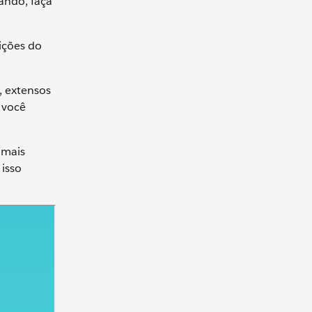
rando, faça
ições do
, extensos
e você
 mais
isso