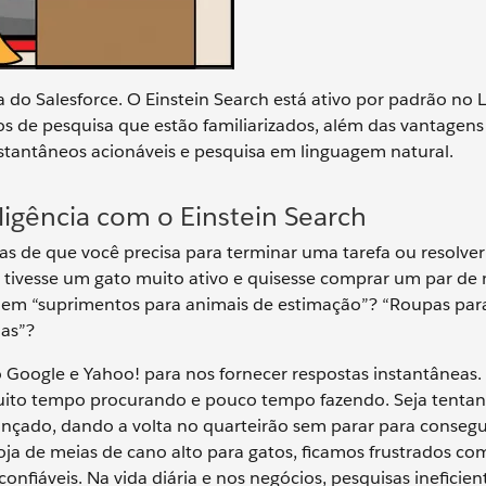
 do Salesforce. O Einstein Search está ativo por padrão no 
os de pesquisa que estão familiarizados, além das vantagens
instantâneos acionáveis e pesquisa em linguagem natural.
ligência com o Einstein Search
sas de que você precisa para terminar uma tarefa ou resolve
 tivesse um gato muito ativo e quisesse comprar um par de
ia em “suprimentos para animais de estimação”? “Roupas par
las”?
 Google e Yahoo! para nos fornecer respostas instantânea
uito tempo procurando e pouco tempo fazendo. Seja tenta
çado, dando a volta no quarteirão sem parar para conseg
ja de meias de cano alto para gatos, ficamos frustrados co
onfiáveis. Na vida diária e nos negócios, pesquisas ineficien