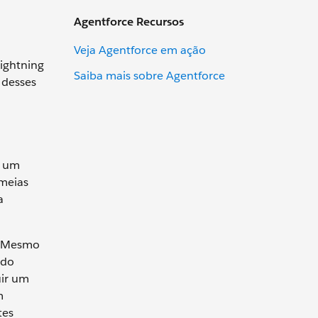
Agentforce Recursos
Veja Agentforce em ação
Lightning
Saiba mais sobre Agentforce
 desses
r um
 meias
a
s. Mesmo
ndo
uir um
m
tes