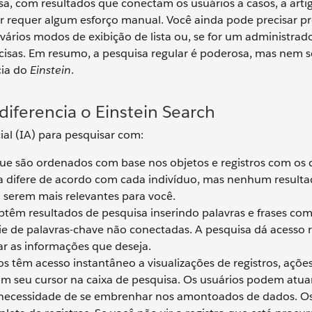
a, com resultados que conectam os usuários a casos, a artig
r requer algum esforço manual. Você ainda pode precisar p
 vários modos de exibição de lista ou, se for um administrado
ecisas. Em resumo, a pesquisa regular é poderosa, mas nem
cia do
Einstein
.
 diferencia o Einstein Search
cial (IA) para pesquisar com:
ue são ordenados com base nos objetos e registros com os 
a difere de acordo com cada indivíduo, mas nenhum resulta
a serem mais relevantes para você.
btêm resultados de pesquisa inserindo palavras e frases co
ie de palavras-chave não conectadas. A pesquisa dá acesso 
ar as informações que deseja.
s têm acesso instantâneo a visualizações de registros, ações,
am seu cursor na caixa de pesquisa. Os usuários podem atua
 a necessidade de se embrenhar nos amontoados de dados. O