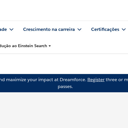
ade
Crescimento na carreira
Certificações
dução ao Einstein Search
and maximize your impact at Dreamforce.
Register
three or m
passes.
h